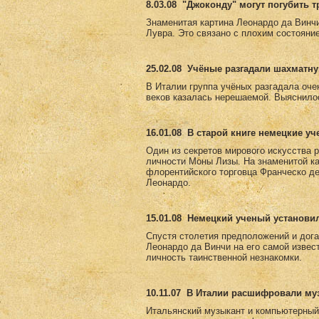
8.03.08
"Джоконду" могут погубить 
Знаменитая картина Леонардо да Винч
Лувра. Это связано с плохим состояни
25.02.08
Учёные разгадали шахматну
В Италии группа учёных разгадала оче
веков казалась нерешаемой. Выяснилос
16.01.08
В старой книге немецкие у
Один из секретов мирового искусства 
личности Моны Лизы. На знаменитой к
флорентийского торговца Франческо де
Леонардо.
15.01.08
Немецкий ученый установи
Спустя столетия предположений и дога
Леонардо да Винчи на его самой извес
личность таинственной незнакомки.
10.11.07
В Италии расшифровали му
Итальянский музыкант и компьютерный