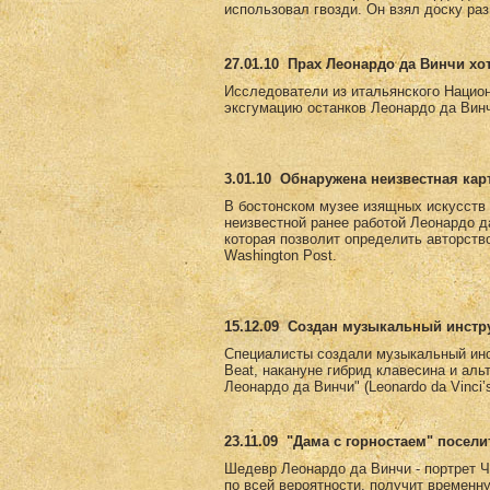
использовал гвозди. Он взял доску раз
27.01.10
Прах Леонардо да Винчи хо
Исследователи из итальянского Национ
эксгумацию останков Леонардо да Винч
3.01.10
Обнаружена неизвестная кар
В бостонском музее изящных искусств е
неизвестной ранее работой Леонардо д
которая позволит определить авторств
Washington Post.
15.12.09
Создан музыкальный инстру
Специалисты создали музыкальный инс
Beat, накануне гибрид клавесина и ал
Леонардо да Винчи" (Leonardo da Vinci
23.11.09
"Дама с горностаем" посели
Шедевр Леонардо да Винчи - портрет Ч
по всей вероятности, получит временн