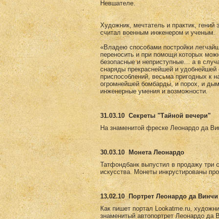
Невшателе.
Художник, мечтатель и практик, гений 
считал военным инженером и ученым.
«Владею способами постройки легчайши
переносить и при помощи которых мож
безопасные и неприступные… а в случ
снаряды прекраснейшей и удобнейшей 
приспособлений, весьма пригодных к н
огромнейшей бомбарды, и порох, и дым
инженерные умения и возможности.
31.03.10
Секреты "Тайной вечери"
На знаменитой фреске Леонардо да Вин
30.03.10
Монета Леонардо
Татфондбанк выпустил в продажу три 
искусства. Монеты инкрустированы пр
13.02.10
Портрет Леонардо да Винчи 
Как пишет портал Lookatme.ru, художни
знаменитый автопортрет Леонардо да Ви