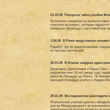
23.10.09
Раскрыта тайна улыбки Мо
Испанские специалисты провели новое
ответили на вопрос, которым задается
изобразил Джоконду счастливой или пе
3.04.09
В Риме представили неизвес
Раритет, где по предположению специа
из частных коллекций
26.03.09
В Италии найдена единстве
Джанкарло Джентилини и Карло Сиси —
найденная ими 19 лет назад году терр
работой Леонардо да Винчи. По мнению 
молодой Леонардо учился у Андреа Вер
29.01.09
Исследователи разглядели 
Итальянским ученым удалось обнаружи
разгар Международного астрономическ
прижизненный портрет великого астро