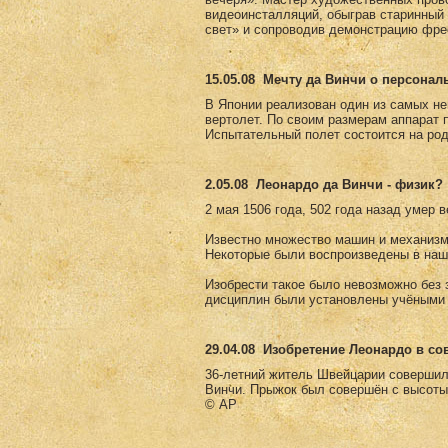
видеоинсталляций, обыграв старинны
свет» и сопроводив демонстрацию фре
15.05.08
Мечту да Винчи о персонал
В Японии реализован один из самых не
вертолет. По своим размерам аппарат 
Испытательный полет состоится на род
2.05.08
Леонардо да Винчи - физик?
2 мая 1506 года, 502 года назад умер 
Известно множество машин и механизм
Некоторые были воспроизведены в наш
Изобрести такое было невозможно без з
дисциплин были установлены учёными 
29.04.08
Изобретение Леонардо в с
36-летний житель Швейцарии совершил
Винчи. Прыжок был совершён с высоты
© AP