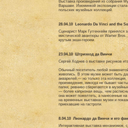
Выставка произведений из собрания Му
Варшаве. Изюминкой экспозиции стала 
польских музейных коллекций.
28.04.10
Leonardo Da Vinci and the So
Сценарист Марк Гуггенхейм принялся за 
мистической авантюры от Warner Bros.
крутым экшн-героем.
23.04.10
Штрихкод да Винчи
Сергей Ходнев о выставке рисунков ит
Обычный посетитель любой знаменитой 
живопись. В этом музее может быть да
акварелей,— но только эта коллекция,
произведения, никогда не бывает част
папки, ревниво сберегаются в музейны
— более капризная вещь, чем расписны
она может пожелтеть, а нанесенные на
на временных выставках музеи и пока
приехавшие на гастроли.
8.04.10
Леонардо да Винчи и его фа
Интерактивная выставка механизмов, с