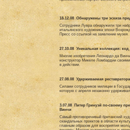
18.12.08
Обнаружены три эскиза пр
Сотрудники Лувра обнаружили три набр
итальянского художника эпохи Возрожд
Пресс со ссылкой на заявление музея.
27.10.08
Уникальная коллекция: код 
Многие изобретения Леонардо да Винчи
конструктор Микеле Ломбардии своими
в действии.
27.08.08
Удерживаемая реставратора
Силами сотрудников милиции в Госуда
которую с апреля незаконно удерживал
3.07.08
Питер Гринуэй по-своему пр
Винчи
Самый противоречивый британский худ
скандальных проектов в области культ
главным образом для восприятия моло
вечеря». Мастер художественных пров