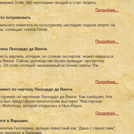
мерами 2x4м, 400 килограмм гвоздей и стал творить.
Подробнее...
тят потревожить
ального комитета по культурному наследию подали запрос на
и, сообщает газета Times.
Подробнее...
тина Леонардо да Винчи
сть картина, которая, по словам экспертов, может оказаться
а Винчи. Сейчас руководство музея проводит экспертизу,
о. Об этом сообщил неназванный источник газеты The
Подробнее...
мент по чертежу Леонардо да Винчи
трумент по чертежам Леонардо да Винчи. Как сообщает Arts
ьта был представлен посетителям выставки "Мастерская
’s Workshop), которая открылась в Нью-Йорке.
Подробнее...
тся в Варшаве
ечилии Галлерани, больше известный как "Дама с горностаем",
ую прописку в Варшаве.