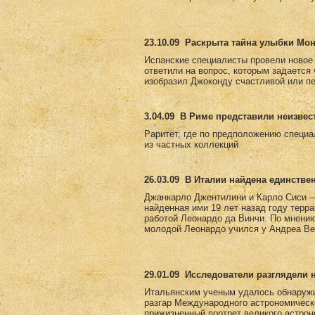
23.10.09
Раскрыта тайна улыбки Мо
Испанские специалисты провели новое
ответили на вопрос, которым задается
изобразил Джоконду счастливой или пе
3.04.09
В Риме представили неизвес
Раритет, где по предположению специа
из частных коллекций
26.03.09
В Италии найдена единстве
Джанкарло Джентилини и Карло Сиси —
найденная ими 19 лет назад году терр
работой Леонардо да Винчи. По мнению 
молодой Леонардо учился у Андреа Вер
29.01.09
Исследователи разглядели 
Итальянским ученым удалось обнаружи
разгар Международного астрономическ
прижизненный портрет великого астро