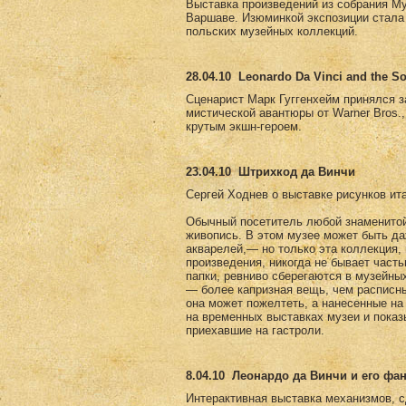
Выставка произведений из собрания Му
Варшаве. Изюминкой экспозиции стала 
польских музейных коллекций.
28.04.10
Leonardo Da Vinci and the So
Сценарист Марк Гуггенхейм принялся за 
мистической авантюры от Warner Bros.
крутым экшн-героем.
23.04.10
Штрихкод да Винчи
Сергей Ходнев о выставке рисунков ит
Обычный посетитель любой знаменитой 
живопись. В этом музее может быть да
акварелей,— но только эта коллекция,
произведения, никогда не бывает част
папки, ревниво сберегаются в музейны
— более капризная вещь, чем расписны
она может пожелтеть, а нанесенные на
на временных выставках музеи и пока
приехавшие на гастроли.
8.04.10
Леонардо да Винчи и его фа
Интерактивная выставка механизмов, с