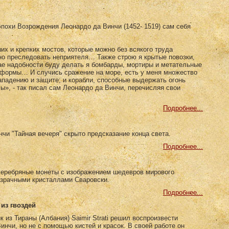
эпохи Возрождения Леонардо да Винчи (1452- 1519) сам себя
х и крепких мостов, которые можно без всякого труда
но преследовать неприятеля… Также строю я крытые повозки,
ае надобности буду делать я бомбарды, мортиры и метательные
формы… И случись сражение на море, есть у меня множество
ападению и защите; и корабли, способные выдержать огонь
ы», - так писал сам Леонардо да Винчи, перечисляя свои
Подробнее...
чи "Тайная вечеря" скрыто предсказание конца света.
Подробнее...
серебряные монеты с изображением шедевров мирового
озрачными кристаллами Сваровски.
Подробнее...
из гвоздей
к из Тираны (Албания) Saimir Strati решил воспроизвести
нчи, но не с помощью кистей и красок. В своей работе он