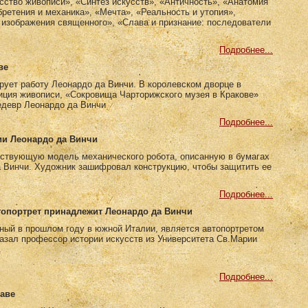
усство живописи», «Синтез искусств», «Античность», «Анатомия
ретения и механика», «Мечта», «Реальность и утопия»,
 изображения священного», «Слава и признание: последователи
Подробнее...
ве
рует работу Леонардо да Винчи. В королевском дворце в
иция живописи, «Сокровища Чарторижского музея в Кракове»
едевр Леонардо да Винчи
Подробнее...
ии Леонардо да Винчи
ствующую модель механического робота, описанную в бумагах
а Винчи. Художник зашифровал конструкцию, чтобы защитить ее
Подробнее...
опортрет принадлежит Леонардо да Винчи
ный в прошлом году в южной Италии, является автопортретом
азал профессор истории искусств из Университета Св.Марии
Подробнее...
шаве