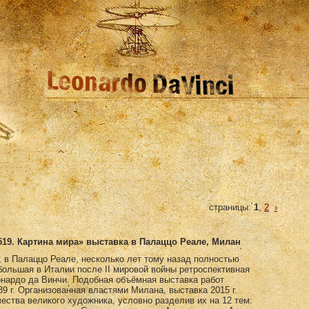
страницы:
1
,
2
›
519. Картина мира» выставка в Палаццо Реале, Милан
, в Палаццо Реале, несколько лет тому назад полностью
большая в Италии после II мировой войны ретроспективная
онардо да Винчи. Подобная объёмная выставка работ
9 г. Организованная властями Милана, выставка 2015 г.
ества великого художника, условно разделив их на 12 тем: