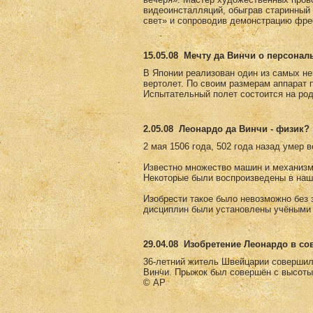
видеоинсталляций, обыграв старинны
свет» и сопроводив демонстрацию фре
15.05.08
Мечту да Винчи о персонал
В Японии реализован один из самых не
вертолет. По своим размерам аппарат 
Испытательный полет состоится на род
2.05.08
Леонардо да Винчи - физик?
2 мая 1506 года, 502 года назад умер 
Известно множество машин и механизм
Некоторые были воспроизведены в наш
Изобрести такое было невозможно без з
дисциплин были установлены учёными 
29.04.08
Изобретение Леонардо в с
36-летний житель Швейцарии совершил
Винчи. Прыжок был совершён с высоты
© AP