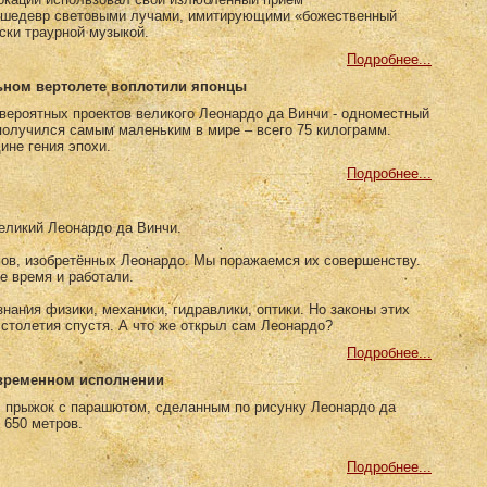
й шедевр световыми лучами, имитирующими «божественный
ски траурной музыкой.
Подробнее...
ьном вертолете воплотили японцы
вероятных проектов великого Леонардо да Винчи - одноместный
получился самым маленьким в мире – всего 75 килограмм.
ине гения эпохи.
Подробнее...
великий Леонардо да Винчи.
ов, изобретённых Леонардо. Мы поражаемся их совершенству.
е время и работали.
нания физики, механики, гидравлики, оптики. Но законы этих
столетия спустя. А что же открыл сам Леонардо?
Подробнее...
овременном исполнении
 прыжок с парашютом, сделанным по рисунку Леонардо да
 650 метров.
Подробнее...