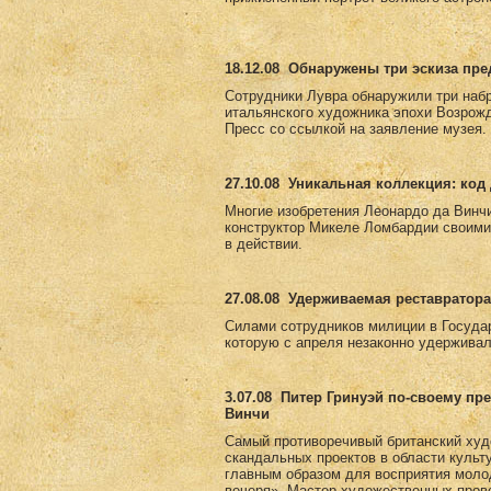
18.12.08
Обнаружены три эскиза пр
Сотрудники Лувра обнаружили три набр
итальянского художника эпохи Возрожд
Пресс со ссылкой на заявление музея.
27.10.08
Уникальная коллекция: код 
Многие изобретения Леонардо да Винчи
конструктор Микеле Ломбардии своими
в действии.
27.08.08
Удерживаемая реставратора
Силами сотрудников милиции в Госуда
которую с апреля незаконно удерживал
3.07.08
Питер Гринуэй по-своему пр
Винчи
Самый противоречивый британский худ
скандальных проектов в области культ
главным образом для восприятия моло
вечеря». Мастер художественных пров