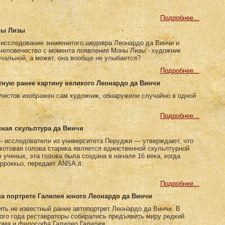
Подробнее...
ны Лизы
 исследование знаменитого шедевра Леонардо да Винчи и
 человечество с момента появления Моны Лизы - художник
чальной, а может, она вообще не улыбается?
Подробнее...
тную ранее картину великого Леонардо да Винчи
листов изображен сам художник, обнаружили случайно в одной
Подробнее...
нная скульптура да Винчи
 исследователи из университета Перуджи — утверждают, что
акотовая голова cтарика является единственной скульптурной
ученых, эта голова была создана в начале 16 века, когда
роккьо, передает ANSA.it.
Подробнее...
на портрете Галилея юного Леонардо да Винчи
ть не известный ранее автопортрет Леонардо да Винчи. В
ого года реставраторы собирались предъявить миру редкий
нома и философа Галилео Галилея.