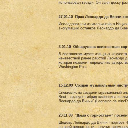
использовал гвозди. Он взял доску раз
27.01.10
Прах Леонардо да Винчи хо
Исследователи из итальянского Национ
эксгумацию останков Леонардо да Винч
3.01.10
Обнаружена неизвестная кар
В бостонском музее изящных искусств е
неизвестной ранее работой Леонардо д
которая позволит определить авторств
Washington Post.
15.12.09
Создан музыкальный инстру
Специалисты создали музыкальный инс
Beat, накануне гибрид клавесина и ал
Леонардо да Винчи" (Leonardo da Vinci
23.11.09
"Дама с горностаем" посели
Шедевр Леонардо да Винчи - портрет Ч
по всей вероятности, получит временн