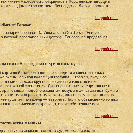
зея князей Чарторыских открылась в Королевском дворце в
картина "Дама с горностаем" Леонардо да Винчи - гордость
Подробнее...
ldiers of Forever
сценарий Leonardo Da Vinci and the Soldiers of Forever —
, в которой прославленный деятель Ренессанса предстанет
Подробнее...
альянского Возрождения в Британском музее
картинной галереи чаще всего видит живопись и только
же очень большая коллекция графики — гравюр, рисунков,
 включай она даже крупнейшие имена и известнейшие
ью постоянной экспозиции. Драгоценные листы, спрятанные в
х хранилищах, подобно архивным документам: старинная бумага
е холст или дерево, от слишком долгого пребывания на свету
 нее тушь или акварель — выгореть. Так что обыкновенно только
зывают графические сокровища, свои собственные или
Подробнее...
нтастические машины
деланных по эскизам великого художника, проходит в