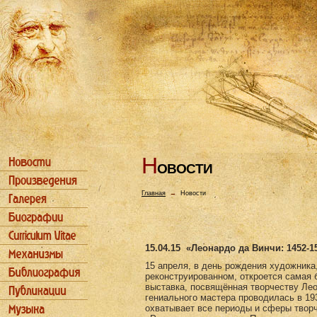
Н
ОВОСТИ
Главная
→
Новости
15.04.15
«Леонардо да Винчи: 1452-1
15 апреля, в день рождения художника
реконструированном, откроется самая 
выставка, посвящённая творчеству Ле
гениального мастера проводилась в 193
охватывает все периоды и сферы творч