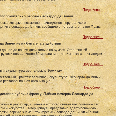
Подробнее...
едположительно работы Леонардо да Винчи
оска, которые, возможно, принадлежат перу великого
ения Леонардо да Винчи, сообщило в четверг агентство Франс
Подробнее...
да Винчи не на бумаге, а в действии
 дошли до наших дней только на бумаге. Итальянский
 руками собрал более 60 механизмов, чтобы показать их людям
Подробнее...
ми скульптура вернулась в Эрмитаж
рственный Эрмитаж вернулась скульптура "Леонардо да Винчи",
а реставрационная организация.
Подробнее...
едставил публике фреску «Тайная вечеря» Леонардо да
ожник и режиссер, с именем которого связывают большинство
уры и искусства, Питер Гринуэй представил адаптированную
дежи, версию знаменитой фрески Леонардо да Винчи «Тайная
окаций использовал свой излюбленный прием