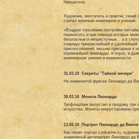
Невшателе.
Художник, мечтатель и практик, гений 
считал военным инженером и ученым.
«Владею способами постройки легчайши
переносить и при помощи которых мож
безопасные и неприступные… а в случ
снаряды прекраснейшей и удобнейшей 
приспособлений, весьма пригодных к н
огромнейшей бомбарды, и порох, и дым
инженерные умения и возможности.
31.03.10
Секреты "Тайной вечери"
На знаменитой фреске Леонардо да Вин
30.03.10
Монета Леонардо
Татфондбанк выпустил в продажу три 
искусства. Монеты инкрустированы пр
13.02.10
Портрет Леонардо да Винчи 
Как пишет портал Lookatme.ru, художни
знаменитый автопортрет Леонардо да Ви