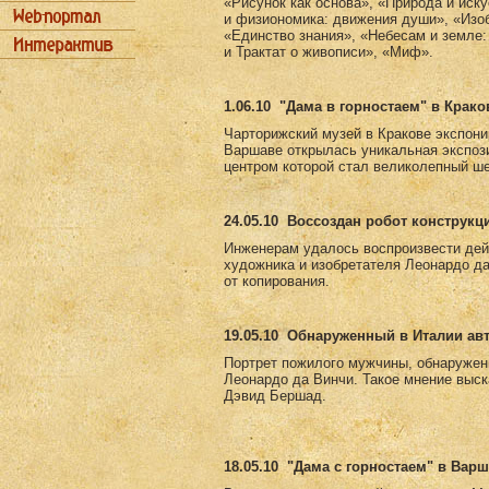
«Рисунок как основа», «Природа и иск
и физиономика: движения души», «Изоб
«Единство знания», «Небесам и земле:
и Трактат о живописи», «Миф».
1.06.10
"Дама в горностаем" в Крако
Чарторижский музей в Кракове экспони
Варшаве открылась уникальная экспоз
центром которой стал великолепный ш
24.05.10
Воссоздан робот конструкц
Инженерам удалось воспроизвести дей
художника и изобретателя Леонардо д
от копирования.
19.05.10
Обнаруженный в Италии авт
Портрет пожилого мужчины, обнаружен
Леонардо да Винчи. Такое мнение выск
Дэвид Бершад.
18.05.10
"Дама с горностаем" в Вар