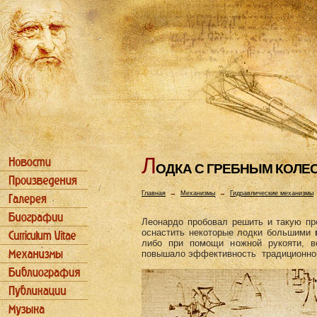
Л
ОДКА С ГРЕБHЫМ КОЛЕ
Главная
→
Механизмы
→
Гидравлические механизмы
Леонардо пробовал решить и такую про
оснастить некоторые лодки большими
либо при помощи ножной рукояти, 
повышало эффективность традиционной