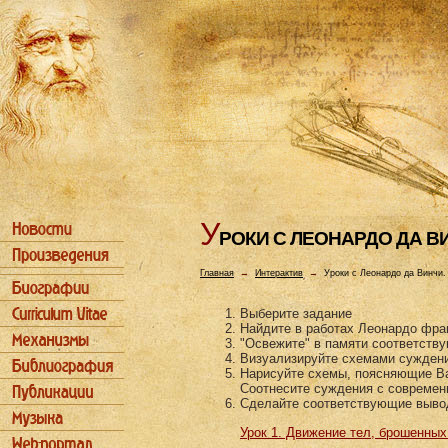
У
РОКИ С ЛЕОHАРДО ДА В
Главная
→
Интерактив
→
Уроки с Леонардо да Винчи.
Выберите задание
Найдите в работах Леонардо фра
"Освежите" в памяти соответств
Визуализируйте схемами сужден
Нарисуйте схемы, поясняющие В
Соотнесите суждения с современ
Сделайте соответствующие выв
Урок 1. Движение тел, брошенных