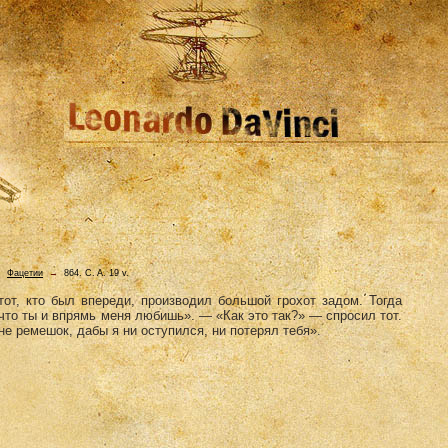
→
Фацетии
→
864. C. A. 19 v.
от, кто был впереди, производил большой грохот задом. Тогда
 что ты и впрямь меня любишь». — «Как это так?» — спросил тот.
не ремешок, дабы я ни оступился, ни потерял тебя».