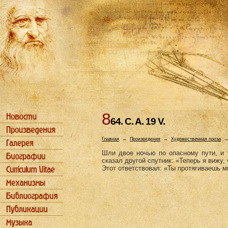
8
64. C. A. 19 V.
Главная
→
Произведения
→
Художественная проза
Шли двое ночью по опасному пути, и т
сказал другой спутник: «Теперь я вижу,
Этот ответствовал: «Ты протягиваешь м