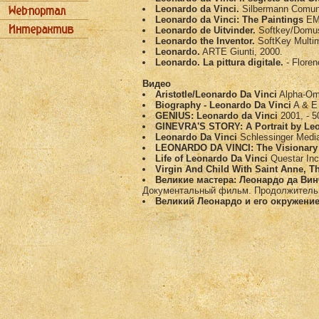
Leonardo da Vinci.
Silbermann Comuni
Leonardo da Vinci: The Paintings
EMM
Leonardo de Uitvinder.
Softkey/Domus
Leonardo the Inventor.
SoftKey Multim
Leonardo.
ARTE Giunti, 2000.
Leonardo. La pittura digitale.
- Floren
Видео
Aristotle/Leonardo Da Vinci
Alpha-Ome
Biography - Leonardo Da Vinci
A & E 
GENIUS: Leonardo da Vinci
2001, - 
GINEVRA'S STORY: A Portrait by Leo
Leonardo Da Vinci
Schlessinger Media
LEONARDO DA VINCI: The Visionary I
Life of Leonardo Da Vinci
Questar Inc
Virgin And Child With Saint Anne, T
Великие мастера: Леонардо да Винч
Документальный фильм. Продолжительн
Великий Леонардо и его окружени