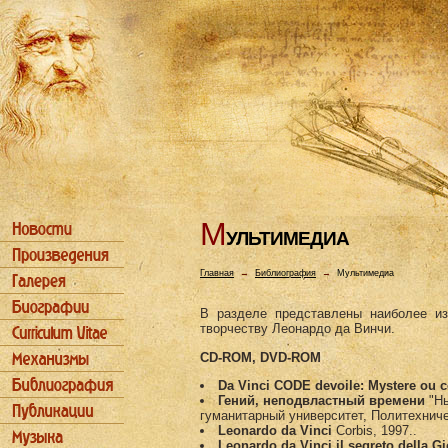
М
УЛЬТИМЕДИА
Главная
→
Библиография
→
Мультимедиа
В разделе представлены наиболее и
творчеству Леонардо да Винчи.
CD-ROM, DVD-ROM
Da Vinci CODE devoile: Mystere ou 
Гений, неподвластный времени
"Нь
гуманитарный университет, Политехниче
Leonardo da Vinci
Corbis, 1997..
Leonardo da Vinci il segreto della G