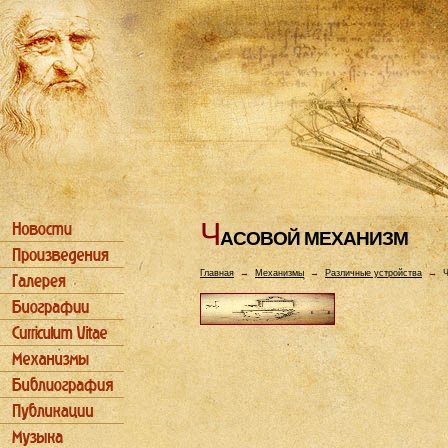
Ч
АСОВОЙ МЕХАHИЗМ
Главная
→
Механизмы
→
Различные устройства
→
Ч