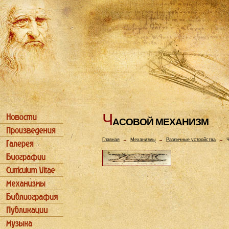
Ч
АСОВОЙ МЕХАHИЗМ
Главная
→
Механизмы
→
Различные устройства
→
Ч