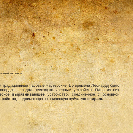
асовой механизм
 традиционные часовые мастерские. Во времена Леонардо было
еонардо создал несколько часовым устройств. Одно из них
ческое
выравнивающее
устройство, соединенное с основной
стройства, поднимающего коническую зубчатую
спираль
.