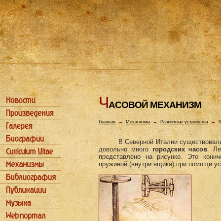
Ч
АСОВОЙ МЕХАHИЗМ
Главная
→
Механизмы
→
Различные устройства
→
Ч
В Северной Италии существовали
довольно много
городских часов
. Л
представлено на рисунке. Это кони
пружиной (внутри ящика) при помощи у