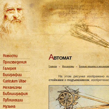
А
ВТОМАТ
Главная
→
Механизмы
→
Боевые машины и механизм
На этом рисунке изображено 
стойками
и
подъемником
, изобретенн