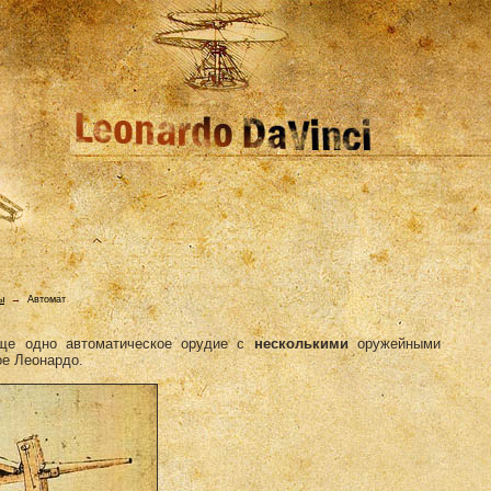
ы
→
Автомат
еще одно автоматическое орудие с
несколькими
оружейными
ое Леонардо.